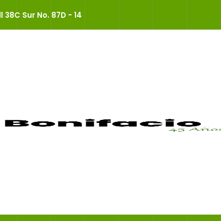
ll 38C Sur No. 87D - 14
nes, Quejas Y 
an Bonifacio
>
Atención Al Usuario
>
Peticiones, Quejas 