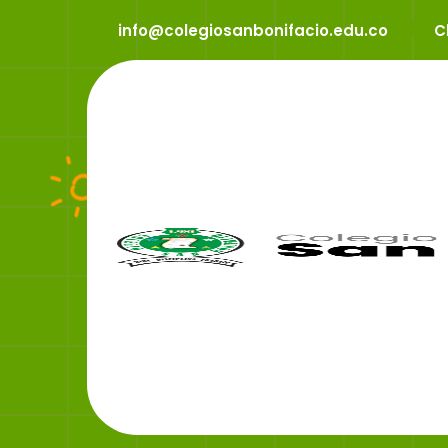
info@colegiosanbonifacio.edu.co
C
Peticio
Colegio S