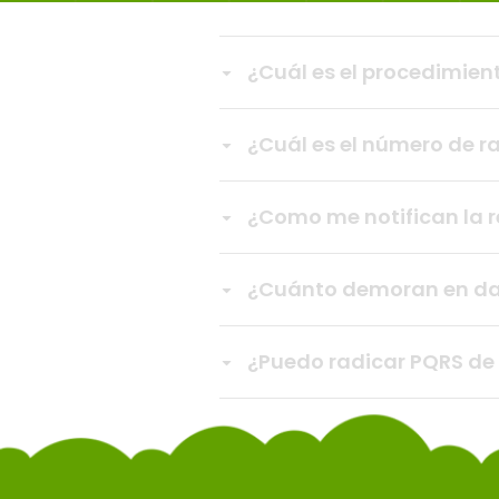
¿Cuál es el procedimien
¿Cuál es el número de 
¿Como me notifican la 
¿Cuánto demoran en da
¿Puedo radicar PQRS d