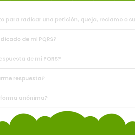
to para radicar una petición, queja, reclamo o 
radicado de mi PQRS?
respuesta de mi PQRS?
rme respuesta?
e forma anónima?