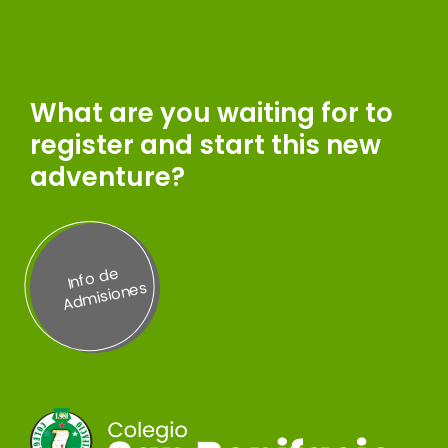
What are you waiting for to
register and start this new
adventure?
Inf
o
d
e
A
d
misi
on
es