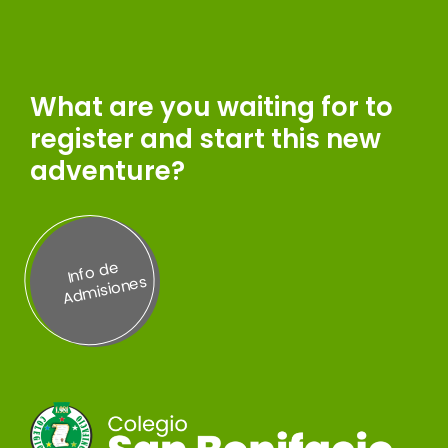
What are you waiting for to
register and start this new
adventure?
Inf
o
d
e
A
d
misi
on
es