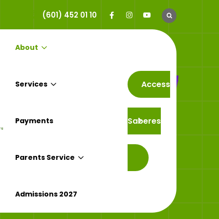
(601) 452 01 10
About
Access
Services
Saberes
Payments
cionales
Parents Service
Admissions 2027