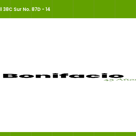
ll 38C Sur No. 87D - 14
os Interinstitu
Colegio San Bonifacio
>
Convenios Interinstitucionales