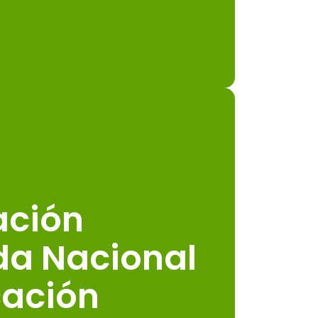
ación
da Nacional
cación