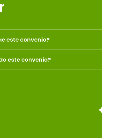
r
ae este convenio?
ido este convenio?