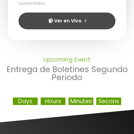
transmitidos
📹 Ver en Vivo
Upcoming Event:
Entrega de Boletines Segundo
Periodo
Days
Hours
Minutes
Secons