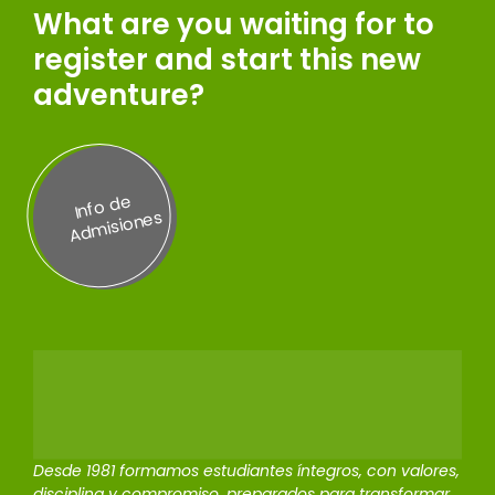
What are you waiting for to
register and start this new
adventure?
Inf
o
d
e
A
d
misi
on
es
Desde 1981 formamos estudiantes íntegros, con valores,
disciplina y compromiso, preparados para transformar