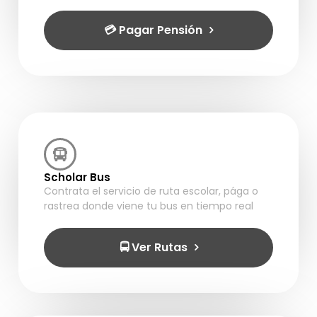
💳 Pagar Pensión
Scholar Bus
Contrata el servicio de ruta escolar, pága o
rastrea donde viene tu bus en tiempo real
🚍 Ver Rutas