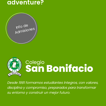
adventure?
Inf
o
d
e
A
d
misi
on
es
Desde 1981 formamos estudiantes íntegros, con valores,
disciplina y compromiso, preparados para transformar
su entorno y construir un mejor futuro.