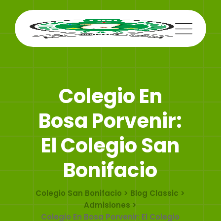
Skip
to
content
Colegio En
Bosa Porvenir:
El Colegio San
Bonifacio
Colegio San Bonifacio
>
Blog Classic
>
Admisiones
>
Colegio En Bosa Porvenir: El Colegio