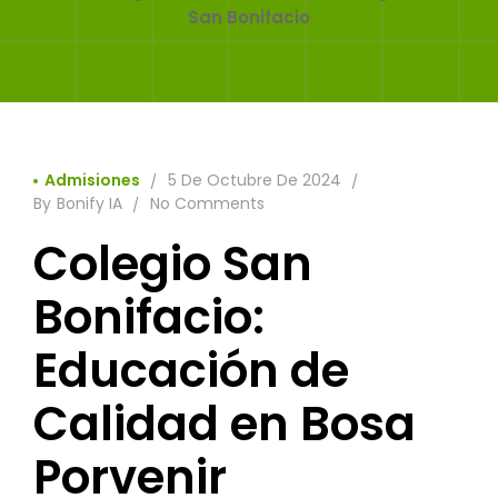
San Bonifacio
Admisiones
5 De Octubre De 2024
By
Bonify IA
No Comments
Colegio San
Bonifacio:
Educación de
Calidad en Bosa
Porvenir