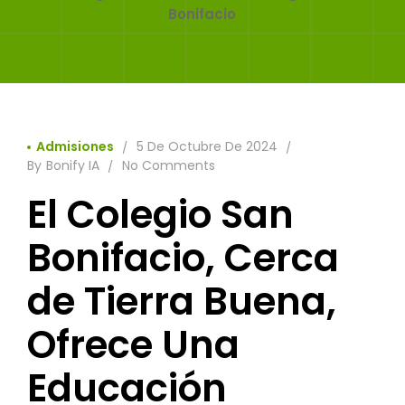
Bonifacio
Admisiones
5 De Octubre De 2024
By
Bonify IA
No Comments
El Colegio San
Bonifacio, Cerca
de Tierra Buena,
Ofrece Una
Educación