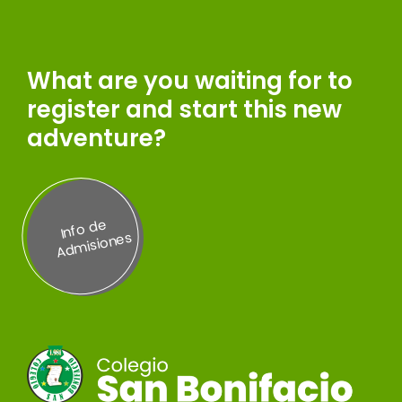
What are you waiting for to
register and start this new
adventure?
Inf
o
d
e
A
d
misi
on
es