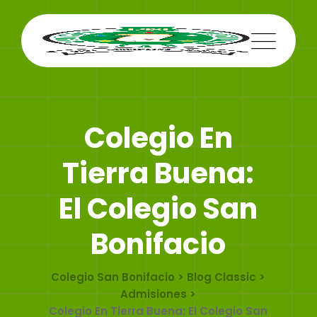
Skip
to
content
Colegio En
Tierra Buena:
El Colegio San
Bonifacio
Colegio San Bonifacio
>
Blog Classic
>
Admisiones
>
Colegio En Tierra Buena: El Colegio San