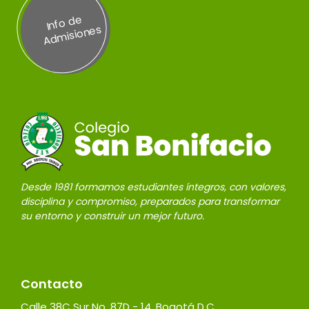
Inf
o
d
e
A
d
misi
on
es
Desde 1981 formamos estudiantes íntegros, con valores,
disciplina y compromiso, preparados para transformar
su entorno y construir un mejor futuro.
Contacto
Calle 38C Sur No. 87D - 14, Bogotá D.C.