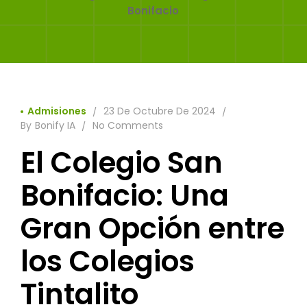
Bonifacio
Admisiones
23 De Octubre De 2024
By
Bonify IA
No Comments
El Colegio San
Bonifacio: Una
Gran Opción entre
los Colegios
Tintalito