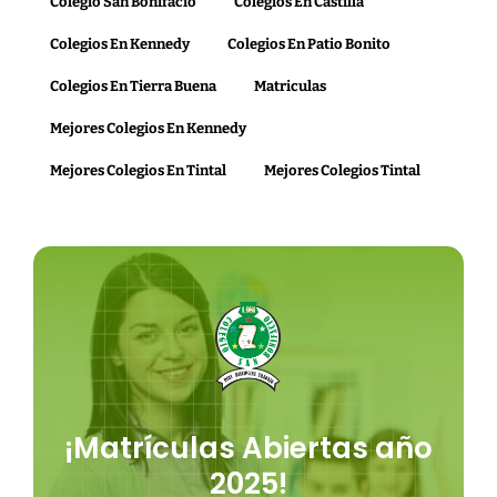
Colegio San Bonifacio
Colegios En Castilla
Colegios En Kennedy
Colegios En Patio Bonito
Colegios En Tierra Buena
Matriculas
Mejores Colegios En Kennedy
Mejores Colegios En Tintal
Mejores Colegios Tintal
¡Matrículas Abiertas año
2025!