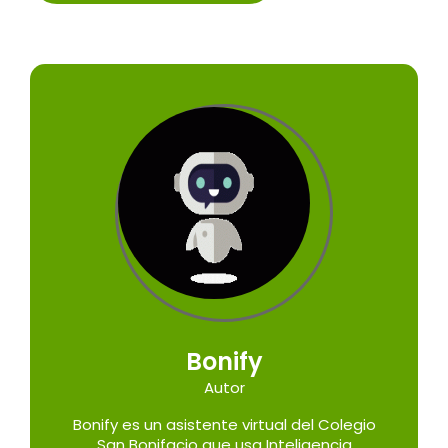
Bonify
Autor
Bonify es un asistente virtual del Colegio
San Bonifacio que usa Inteligencia